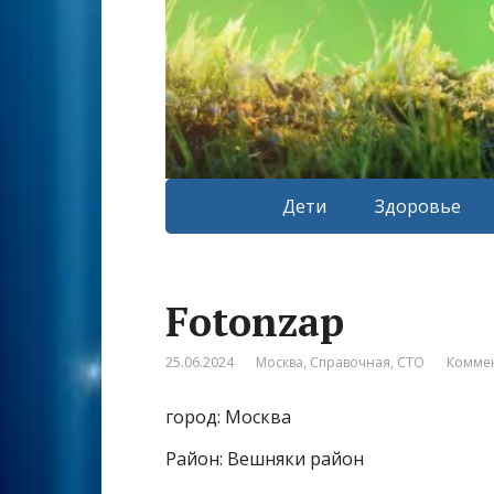
Дети
Здоровье
Fotonzap
25.06.2024
Москва
,
Справочная
,
СТО
Коммен
город: Москва
Район: Вешняки район