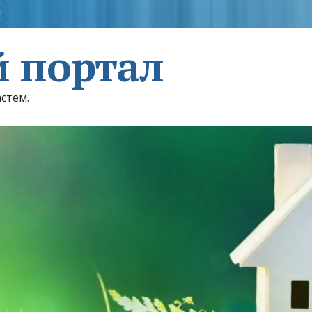
 портал
астем.