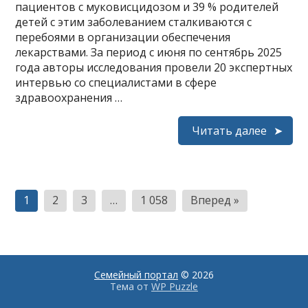
пациентов с муковисцидозом и 39 % родителей
детей с этим заболеванием сталкиваются с
перебоями в организации обеспечения
лекарствами. За период с июня по сентябрь 2025
года авторы исследования провели 20 экспертных
интервью со специалистами в сфере
здравоохранения …
Читать далее
Пагинация
1
2
3
…
1 058
Вперед »
записей
Семейный портал
© 2026
Тема от
WP Puzzle