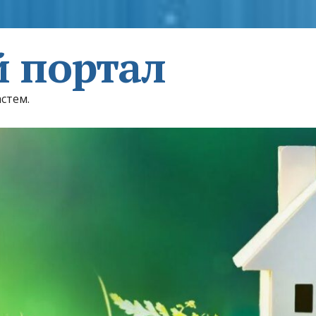
 портал
астем.