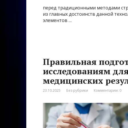
перед традиционными методами стро
из главных достоинств данной техн
элементов …
Правильная подго
исследованиям дл
медицинских резу
23.10.2025
Без рубрики
Комментарии: 0