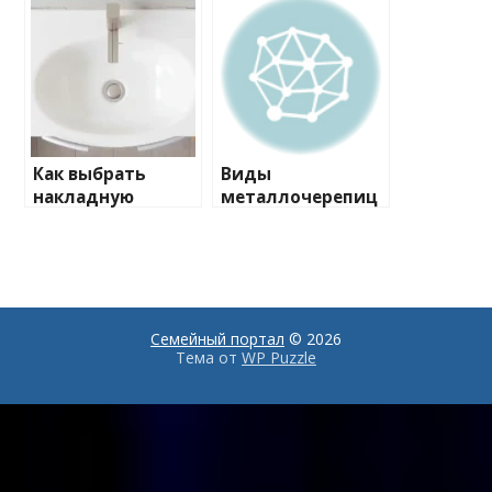
рационе
исследованиям
для получения
точных
медицинских
результатов
Как выбрать
Виды
накладную
металлочерепиц
раковину для
ы: какая лучше
ванной комнаты:
для крыши?
материалы,
Детальный
размеры и стили
анализ, плюсы и
оформления
минусы
Семейный портал
© 2026
Тема от
WP Puzzle