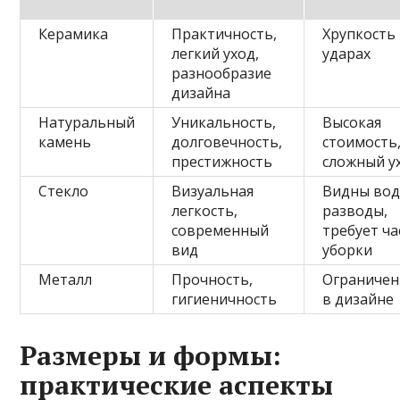
Керамика
Практичность,
Хрупкость
легкий уход,
ударах
разнообразие
дизайна
Натуральный
Уникальность,
Высокая
камень
долговечность,
стоимость
престижность
сложный у
Стекло
Визуальная
Видны во
легкость,
разводы,
современный
требует ча
вид
уборки
Металл
Прочность,
Ограничен
гигиеничность
в дизайне
Размеры и формы:
практические аспекты