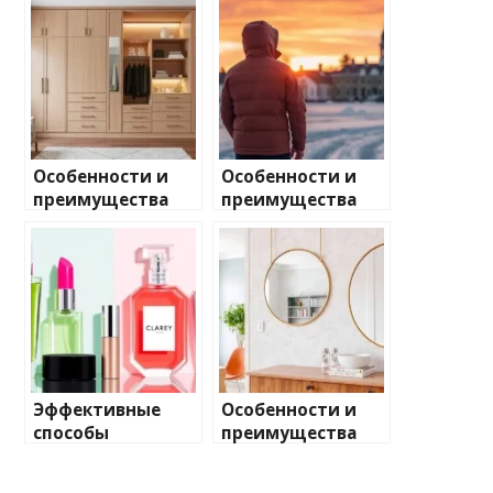
Особенности и
Особенности и
преимущества
преимущества
встроенных
использования
шкафов-купе:
финских
выбор
пуховиков Joutsen
конструкции,
для зимней
материалов и
одежды
внутреннего
наполнения
Эффективные
Особенности и
способы
преимущества
экономии на
настенных зеркал
покупке
с фацетом в