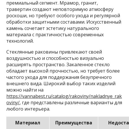
премиальный сегмент. Мрамор, гранит,
травертин создают неповторимую атмосферу
роскоши, но требуют особого ухода и регулярной
обработки защитными составами. Искусственный
камень сочетает эстетику натурального
материала с практичностью современных
технологий.
Стеклянные раковины привлекают своей
воздушностью и способностью визуально
расширять пространство. Закаленное стекло
обладает высокой прочностью, но требует более
частого ухода для поддержания безупречного
внешнего вида. Широкий выбор таких изделий
можно найти на
https://vannabest.ru/catalog/rakoviny/nakladnye_rak
oviny/
, где представлены различные варианты для
любого интерьера.
Материал
Преимущества
Недост