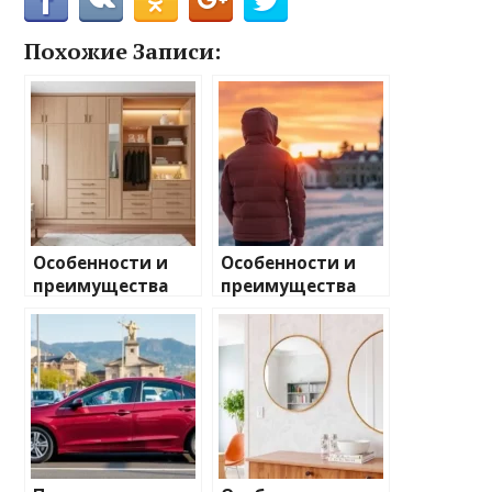
Похожие Записи:
Особенности и
Особенности и
преимущества
преимущества
встроенных
использования
шкафов-купе:
финских
выбор
пуховиков Joutsen
конструкции,
для зимней
материалов и
одежды
внутреннего
наполнения