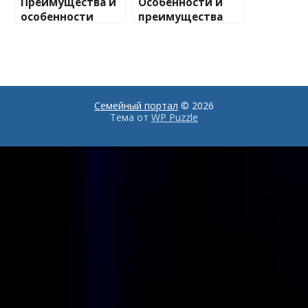
Преимущества и
Особенности и
особенности
преимущества
аренды
настенных зеркал
автомобилей без
с фацетом в
водителя в
интерьере
небольших
городах
Семейный портал
© 2026
Тема от
WP Puzzle