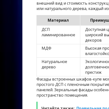
внешний вид и стоимость конструкц
или натурального дерева, каждый и
Материал
Преимущ
ДСП
Доступная ц
ламинированное
широкий в
декоров
МДФ
Высокая про
влагостойк
Натуральное
Экологичнос
дерево
долговечнос
престиж
Фасады встроенных шкафов-купе мог
простого ДСП с пленочным покрытие
панелей. Зеркальные фасады особен
пространство помещения.
Читайте также:
Правильная по