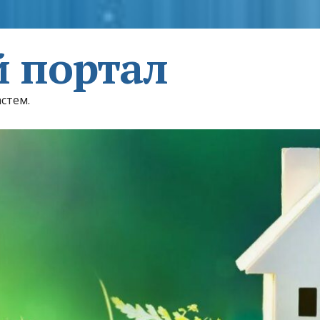
 портал
астем.