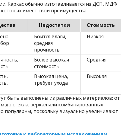
ии. Каркас обычно изготавливается из ДСП, МДФ
з которых имеет свои преимущества.
ества
Недостатки
Стоимость
ена,
Боится влаги,
Низкая
ыбор
средняя
прочность
чность,
Более высокая
Средняя
ость
стоимость
ть,
Высокая цена,
Высокая
ть,
требует ухода
ут быть выполнены из различных материалов: от
м до стекла, зеркал или комбинированных
но популярны, поскольку визуально увеличивают
дготовка к лабораторным исследованиям