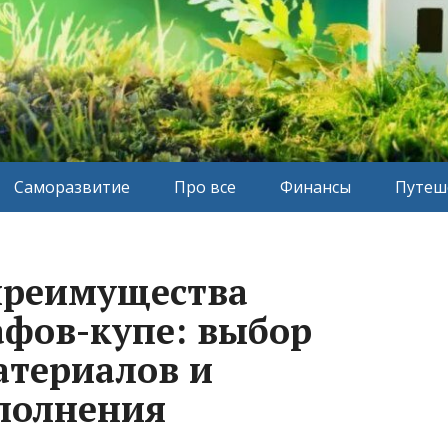
Саморазвитие
Про все
Финансы
Путеш
преимущества
фов-купе: выбор
атериалов и
полнения