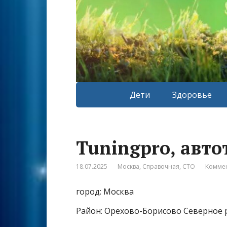
Дети
Здоровье
Tuningpro, авто
18.07.2025
Москва
,
Справочная
,
СТО
Коммен
город: Москва
Район: Орехово-Борисово Северное 