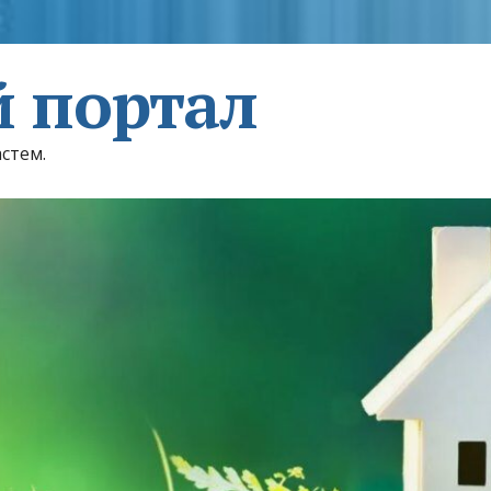
 портал
астем.