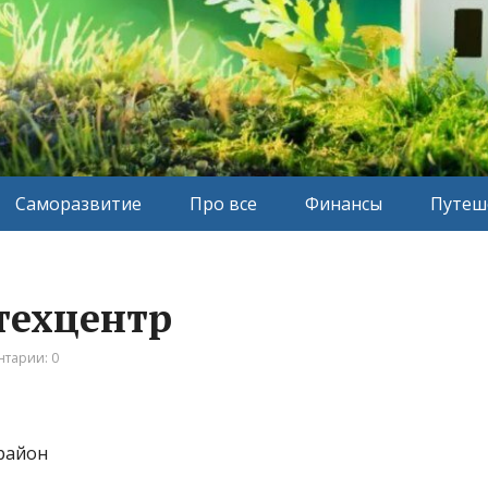
Саморазвитие
Про все
Финансы
Путеш
техцентр
тарии: 0
район