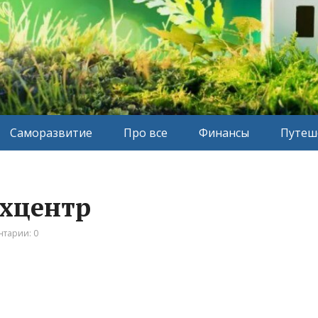
Саморазвитие
Про все
Финансы
Путеш
ехцентр
тарии: 0