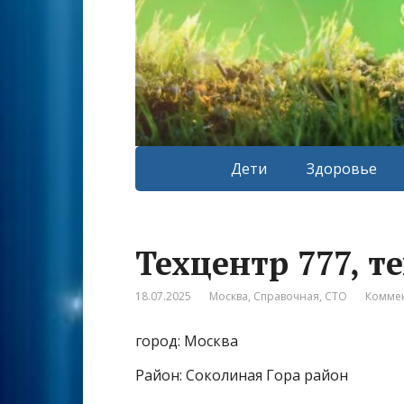
Дети
Здоровье
Техцентр 777, т
18.07.2025
Москва
,
Справочная
,
СТО
Коммен
город: Москва
Район: Соколиная Гора район