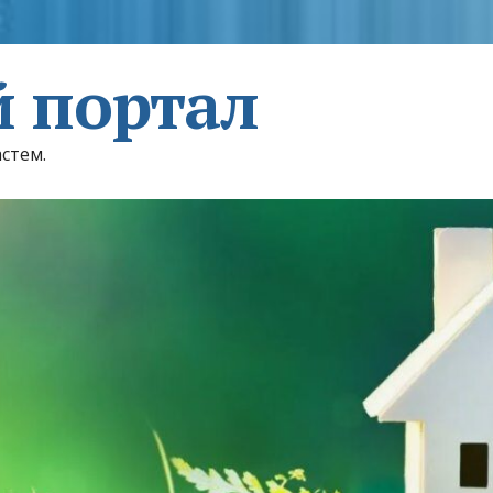
 портал
астем.