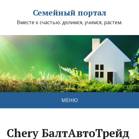
Семейный портал
Вместе к счастью: делимся, учимся, растем.
МЕНЮ
Сhery БалтАвтоТрейд