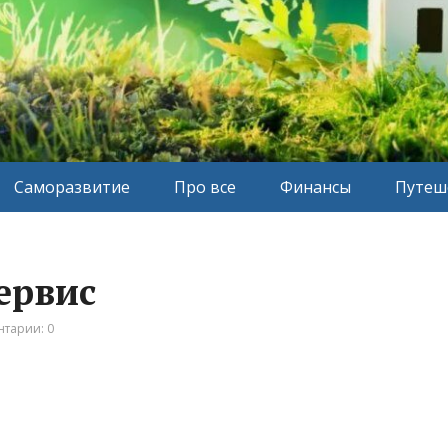
Саморазвитие
Про все
Финансы
Путеш
сервис
тарии: 0