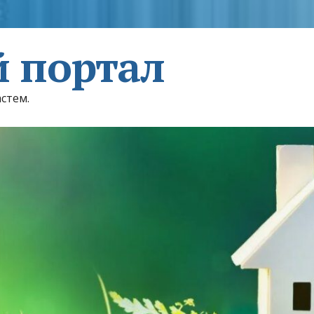
 портал
астем.