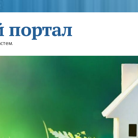
 портал
астем.