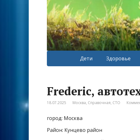
Дети
Здоровье
Frederic, автот
18.07.2025
Москва
,
Справочная
,
СТО
Коммен
город: Москва
Район: Кунцево район