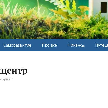
Саморазвитие
Про все
Финансы
Путеш
ехцентр
тарии: 0