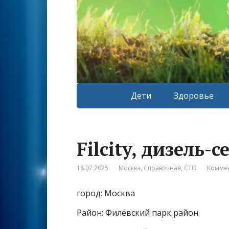
Дети
Здоровье
Filcity, дизель-с
18.07.2025
Москва
,
Справочная
,
СТО
Коммен
город: Москва
Район: Филёвский парк район