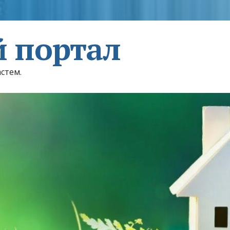
 портал
астем.