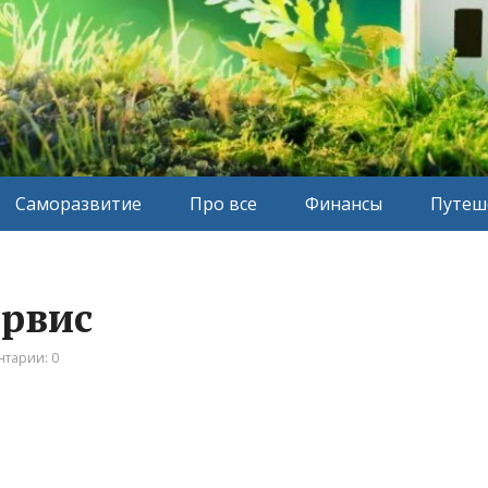
Саморазвитие
Про все
Финансы
Путеш
ервис
тарии: 0