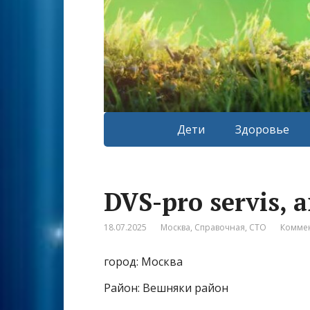
Дети
Здоровье
DVS-pro servis, 
18.07.2025
Москва
,
Справочная
,
СТО
Коммен
город: Москва
Район: Вешняки район