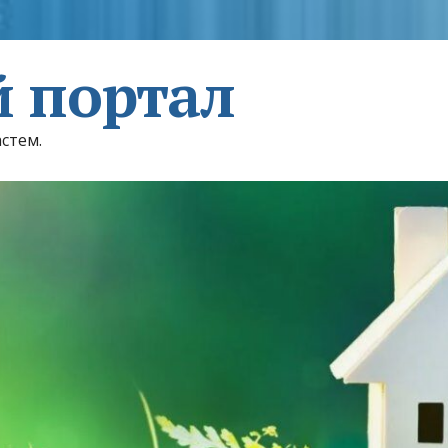
 портал
астем.