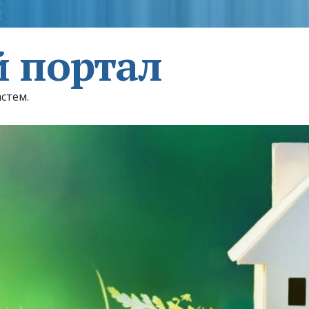
 портал
астем.