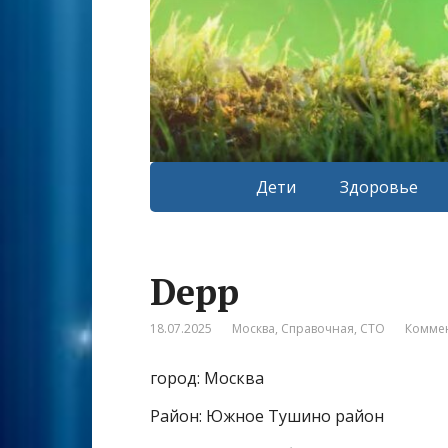
Дети
Здоровье
Depp
18.07.2025
Москва
,
Справочная
,
СТО
Коммен
город: Москва
Район: Южное Тушино район