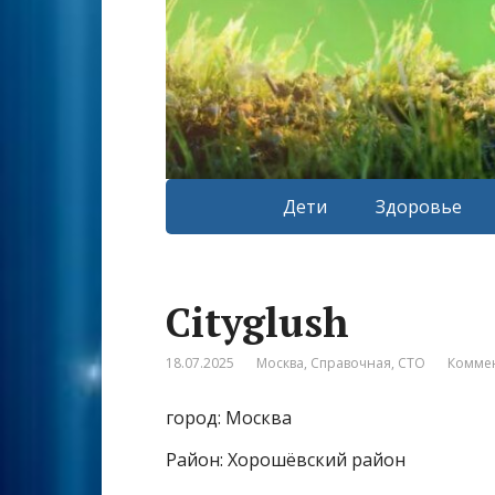
Дети
Здоровье
Cityglush
18.07.2025
Москва
,
Справочная
,
СТО
Коммен
город: Москва
Район: Хорошёвский район