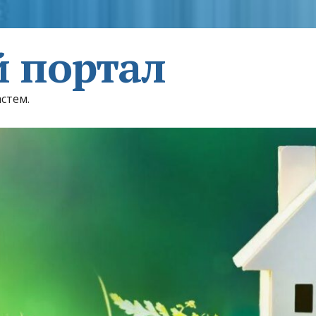
 портал
астем.