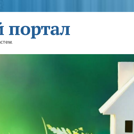
 портал
астем.