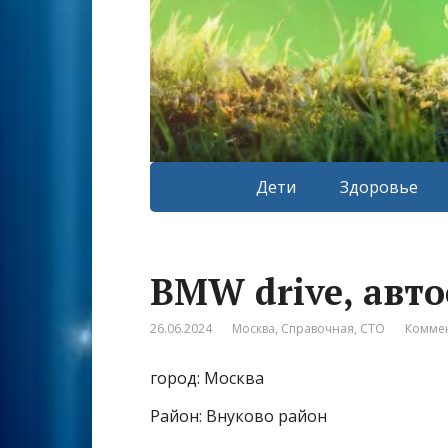
Дети
Здоровье
BMW drive, авто
26.06.2024
Москва
,
Справочная
,
СТО
Коммен
город: Москва
Район: Внуково район