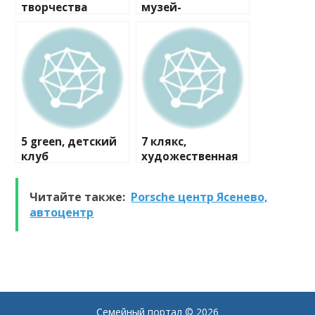
творчества
музей-
мастерская
5 green, детский
7 клякс,
клуб
художественная
студия
Читайте также:
Porsche центр Ясенево,
автоцентр
Семейный портал
© 2026