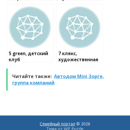
мастерская
5 green, детский
7 клякс,
клуб
художественная
студия
Читайте также:
Автодом Mini Зорге,
группа компаний
Семейный портал
© 2026
Тема от
WP Puzzle