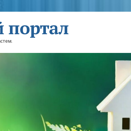
 портал
астем.