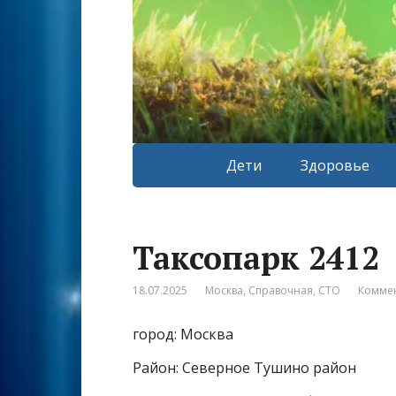
Дети
Здоровье
Таксопарк 2412
18.07.2025
Москва
,
Справочная
,
СТО
Коммен
город: Москва
Район: Северное Тушино район