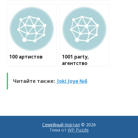
100 артистов
1001 party,
агентство
праздников
Читайте также:
Joki Joya №6
Семейный портал
© 2026
Тема от
WP Puzzle