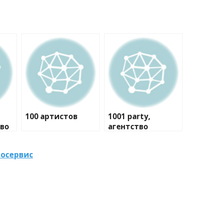
100 артистов
1001 party,
тво
агентство
праздников
тосервис