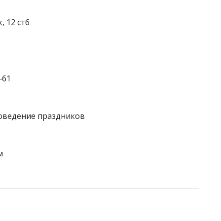
, 12 ст6
‒61
роведение праздников
м