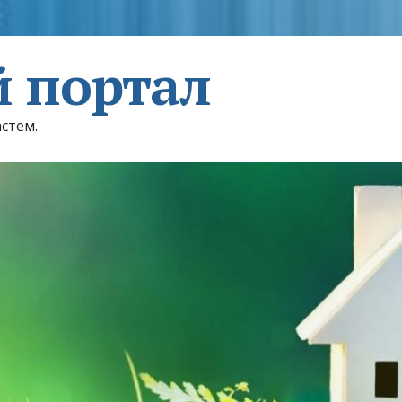
 портал
астем.