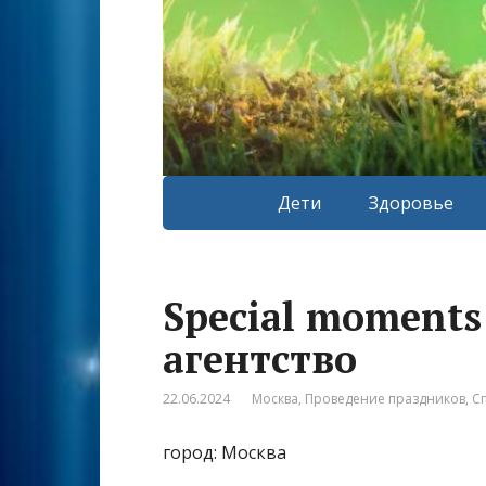
Дети
Здоровье
Special moments
агентство
22.06.2024
Москва
,
Проведение праздников
,
С
город: Москва