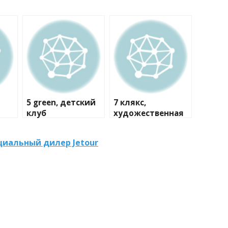
5 green, детский
7 клякс,
клуб
художественная
студия
циальный дилер Jetour