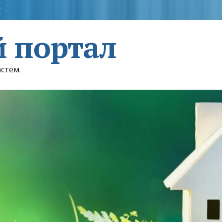
 портал
астем.