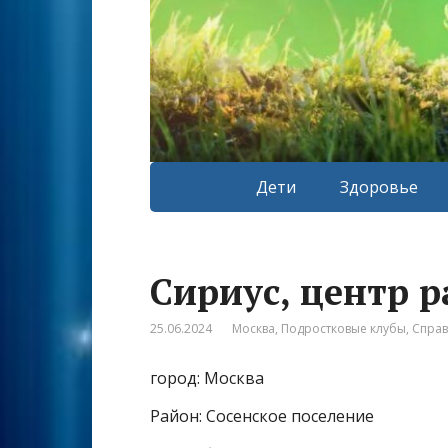
Дети
Здоровье
Сириус, центр р
25.06.2024
Москва
,
Подростковые клубы
,
Спра
город: Москва
Район: Сосенское поселение