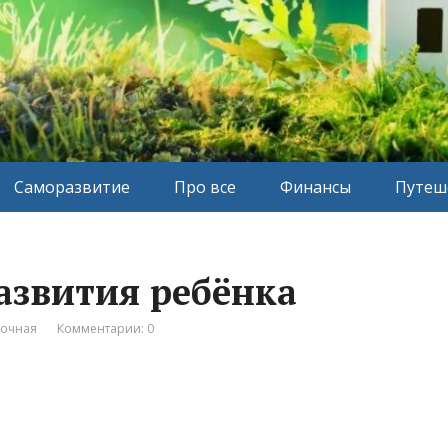
Саморазвитие
Про все
Финансы
Путеш
азвития ребёнка
вочная
Комментарии: 0