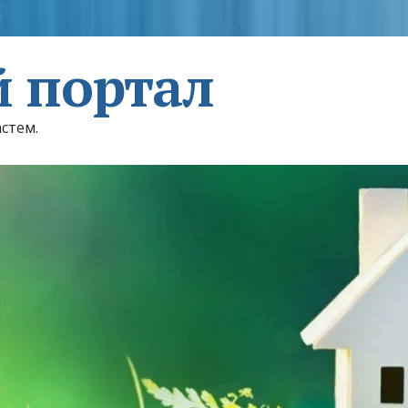
 портал
астем.