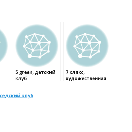
5 green, детский
7 клякс,
клуб
художественная
студия
оседский клуб