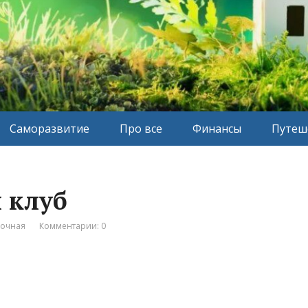
Саморазвитие
Про все
Финансы
Путеш
 клуб
вочная
Комментарии: 0