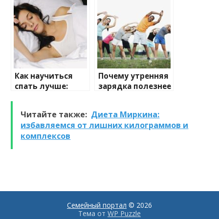
улучшают
здоровье
Как научиться
Почему утренняя
спать лучше:
зарядка полезнее
советы от
вечерней
специалистов
тренировки
Читайте также:
Диета Миркина:
избавляемся от лишних килограммов и
комплексов
Семейный портал
© 2026
Тема от
WP Puzzle