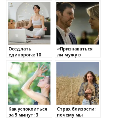
Оседлать
«Признаваться
единорога: 10
ли мужу в
шагов невротика
измене?»: мнение
к спокойной
психотерапевта
жизни
Как успокоиться
Страх близости:
за 5 минут: 3
почему мы
быстрые и
влюбляемся в
полезные
недоступных