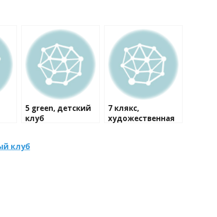
5 green, детский
7 клякс,
клуб
художественная
студия
ый клуб