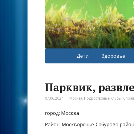
Дети
Здоровье
Парквик, развл
07.06.2024
Москва
,
Подростковые клубы
,
Спра
город: Москва
Район: Москворечье-Сабурово райо