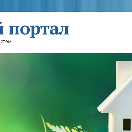
 портал
астем.