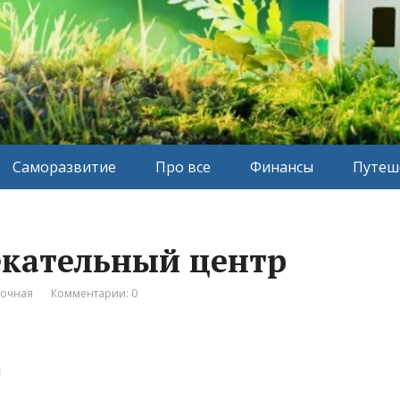
Саморазвитие
Про все
Финансы
Путеш
екательный центр
вочная
Комментарии: 0
н