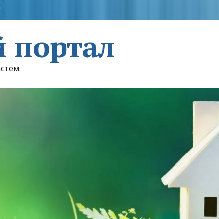
 портал
астем.