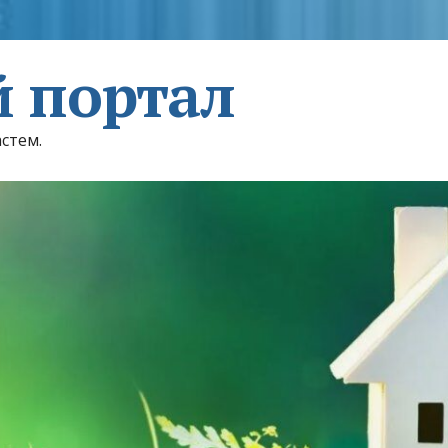
 портал
астем.