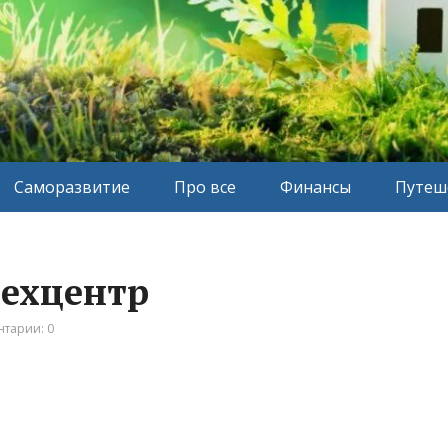
Саморазвитие
Про все
Финансы
Путеш
техцентр
тарии: 0