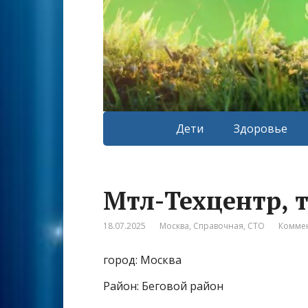
Дети
Здоровье
Мтл-Техцентр, 
18.07.2025
Москва
,
Справочная
,
СТО
Коммен
город: Москва
Район: Беговой район