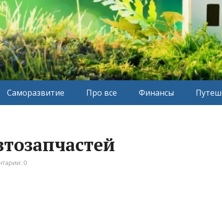
Саморазвитие
Про все
Финансы
Путеш
автозапчастей
тарии: 0