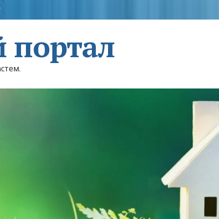
 портал
астем.