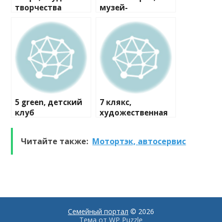
творчества
музей-
мастерская
5 green, детский
7 клякс,
клуб
художественная
студия
Читайте также:
Мотортэк, автосервис
Семейный портал
© 2026
Тема от
WP Puzzle