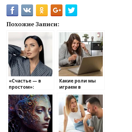
Похожие Записи:
«Счастье — в
Какие роли мы
простом»:
играем в
откровенный
интернет-
разговор Алсу с
скандалах: 4
нашим
психотипа
психотерапевтом
пользователей
о себе, отце,
соцсетей
бывшем муже и
обидах