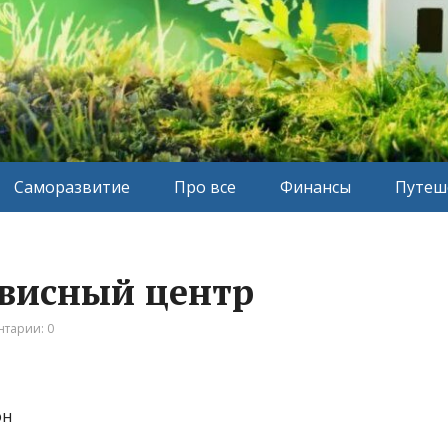
Саморазвитие
Про все
Финансы
Путеш
ервисный центр
тарии: 0
он