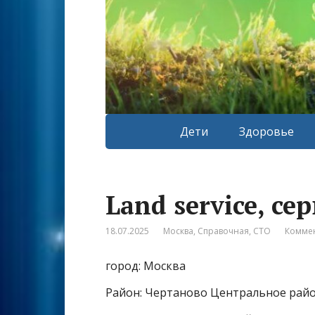
Дети
Здоровье
Land service, с
18.07.2025
Москва
,
Справочная
,
СТО
Коммен
город: Москва
Район: Чертаново Центральное рай