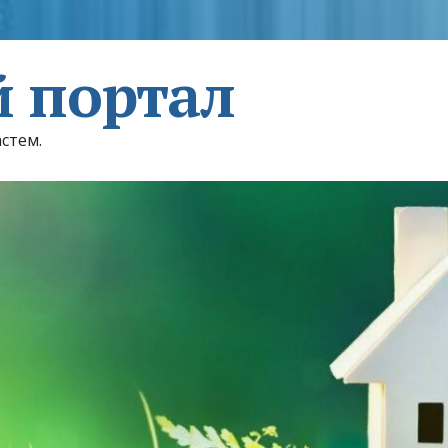
 портал
астем.