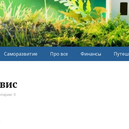
Саморазвитие
Про все
Финансы
Путеш
рвис
тарии: 0
н