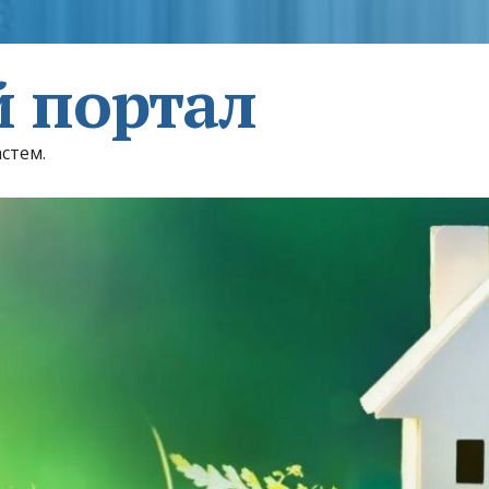
 портал
астем.