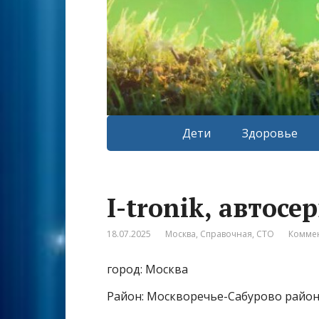
Дети
Здоровье
I-tronik, автосе
18.07.2025
Москва
,
Справочная
,
СТО
Коммен
город: Москва
Район: Москворечье-Сабурово райо