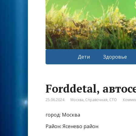
Дети
Здоровье
Forddetal, автос
25.06.2024
Москва
,
Справочная
,
СТО
Коммен
город: Москва
Район: Ясенево район