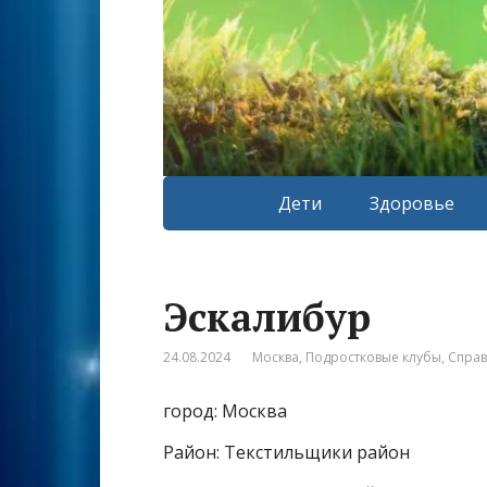
Дети
Здоровье
Эскалибур
24.08.2024
Москва
,
Подростковые клубы
,
Спра
город: Москва
Район: Текстильщики район