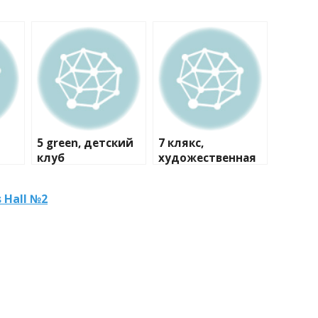
5 green, детский
7 клякс,
клуб
художественная
студия
 Hall №2