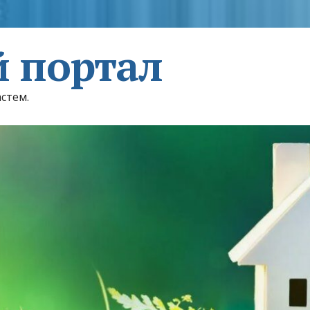
 портал
астем.