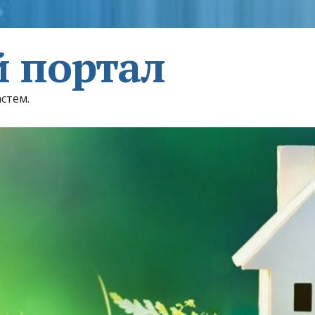
 портал
астем.