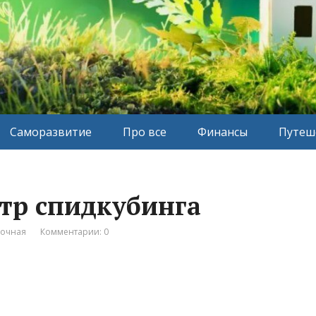
Саморазвитие
Про все
Финансы
Путеш
тр спидкубинга
вочная
Комментарии: 0