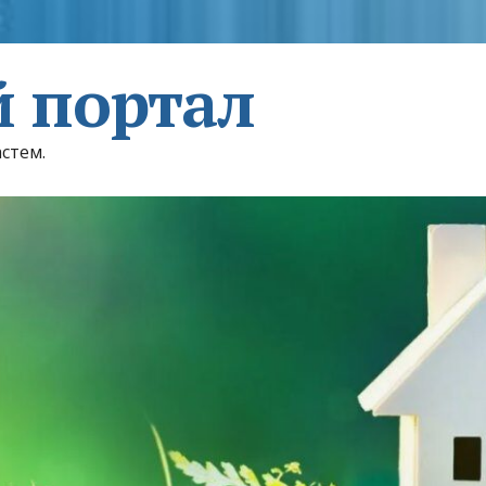
 портал
астем.