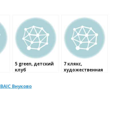
5 green, детский
7 клякс,
клуб
художественная
студия
BAIC Внуково