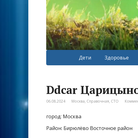
Дети
Здоровье
Ddcar Царицыно
06.08.2024
Москва
,
Справочная
,
СТО
Коммен
город: Москва
Район: Бирюлёво Восточное район