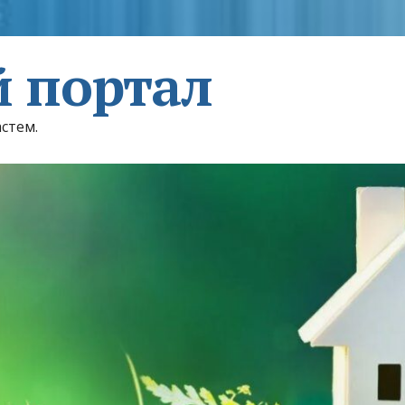
 портал
астем.