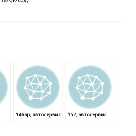
 по QR-коду
14бар, автосервис
152, автосервис