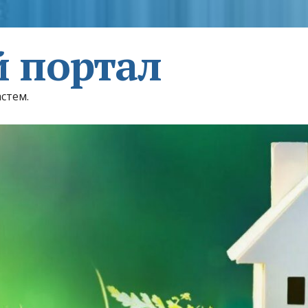
 портал
астем.