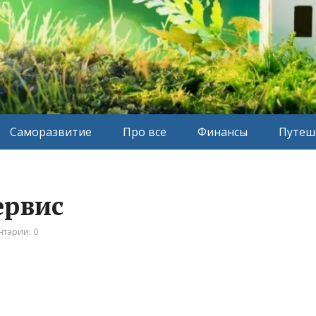
Саморазвитие
Про все
Финансы
Путеш
ервис
тарии: 0