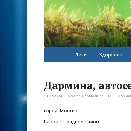
Дети
Здоровье
Дармина, автос
13.08.2024
Москва
,
Справочная
,
СТО
Коммен
город: Москва
Район: Отрадное район