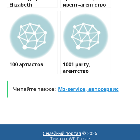
Elizabeth
ивент-агентство
100 артистов
1001 party,
агентство
праздников
Читайте также:
Mz-service, автосервис
Семейный портал
© 2026
Тема от
WP Puzzle