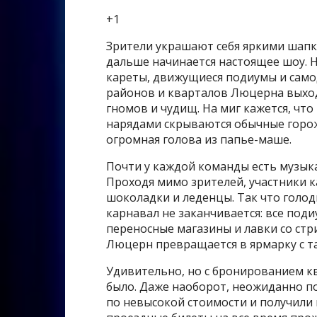
+1
Зрители украшают себя яркими шапк
дальше начинается настоящее шоу. Н
кареты, движущиеся подиумы и само
районов и кварталов Люцерна выход
гномов и чудищ. На миг кажется, что
нарядами скрываются обычные горо
огромная голова из папье-маше.
Почти у каждой команды есть музык
Проходя мимо зрителей, участники к
шоколадки и леденцы. Так что голод
карнавал не заканчивается: все по
переносные магазины и лавки со стр
Люцерн превращается в ярмарку с т
Удивительно, но с бронированием кв
было. Даже наоборот, неожиданно п
по невысокой стоимости и получили