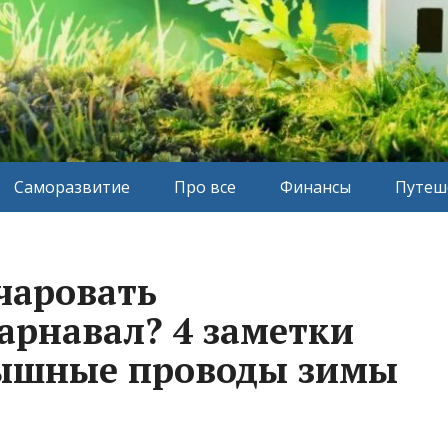
Саморазвитие
Про все
Финансы
Путеш
чаровать
арнавал? 4 заметки
пышные проводы зимы