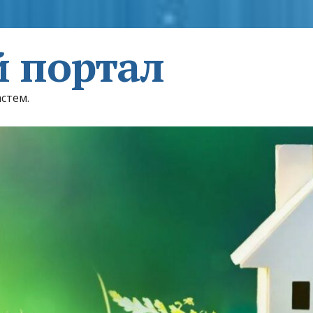
 портал
астем.