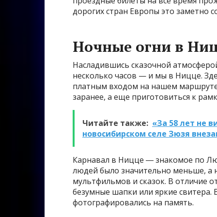
проездные билеты на все время прож
дорогих стран Европы это заметно с
Ночные огни в Ни
Насладившись сказочной атмосферо
несколько часов — и мы в Ницце. Зд
платным входом на нашем маршруте.
заранее, а еще приготовиться к рам
Читайте также:
«За 58 лет не в
новосибирском селе Зюзя внеза
Карнавал в Ницце ― знакомое по Л
людей было значительно меньше, а 
мультфильмов и сказок. В отличие от
безумные шапки или яркие свитера. 
фотографировались на память.