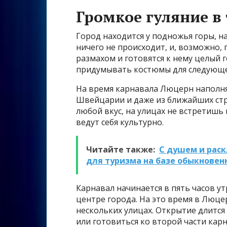
Громкое гуляние в
Город находится у подножья горы, н
ничего не происходит, и, возможно,
размахом и готовятся к нему целый 
придумывать костюмы для следующе
На время карнавала Люцерн наполняе
Швейцарии и даже из ближайших стра
любой вкус, на улицах не встретишь
ведут себя культурно.
Читайте также:
С душем и рас
для туризма на базе обыкновенн
Карнавал начинается в пять часов 
центре города. На это время в Люц
нескольких улицах. Открытие длится 
или готовиться ко второй части карн