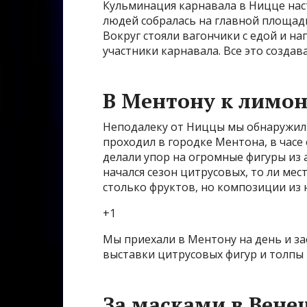
Кульминация карнавала в Ницце наст
людей собралась на главной площад
Вокруг стояли вагончики с едой и н
участники карнавала. Все это созда
В Ментону к лимо
Неподалеку от Ниццы мы обнаружили
проходил в городке Ментона, в часе
делали упор на огромные фигуры из 
начался сезон цитрусовых, то ли ме
столько фруктов, но композиции из
+1
Мы приехали в Ментону на день и зас
выставки цитрусовых фигур и толпы
За масками в Вен