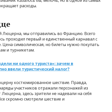
ивания. Казалось бы, мелочь, но в одной из самых
окращает расходы.
цце
й Люцерна, мы отправились во Францию. Всего
есь проходил первый и единственный карнавал с
 Цена символическая, но билеты нужно покупать
кам и турникетам.
идели ни одного туриста»: зачем в
пно ввели туристический налог?
юцерну костюмированное шествие. Правда,
наряды участников отражали персонажей из
 Люцерна, здесь зрители не надевали на себя
Все скромно смотрели шествие и