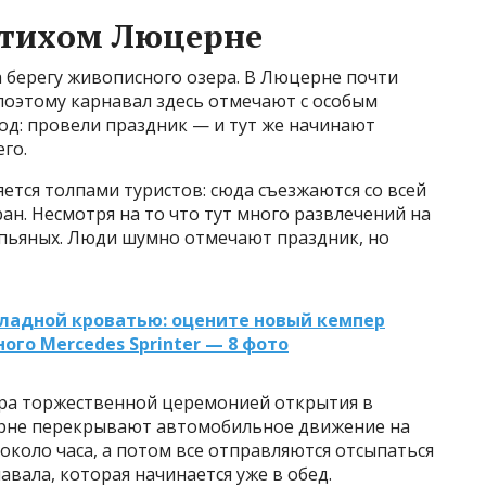
 тихом Люцерне
а берегу живописного озера. В Люцерне почти
 поэтому карнавал здесь отмечают с особым
год: провели праздник — и тут же начинают
го.
тся толпами туристов: сюда съезжаются со всей
н. Несмотря на то что тут много развлечений на
 пьяных. Люди шумно отмечают праздник, но
кладной кроватью: оцените новый кемпер
ого Mercedes Sprinter — 8 фото
утра торжественной церемонией открытия в
ерне перекрывают автомобильное движение на
около часа, а потом все отправляются отсыпаться
авала, которая начинается уже в обед.