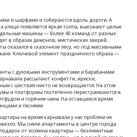
ами и шарфами и собираются вдоль дороги. А
а улице появляется яркая толпа, выезжают целые
дельные машины — более 40 команд от разных
ят в образах демонов, мистических зверей,
 ты оказался в сказочном лесу, но под массивными
жане. Ключевой элемент праздничного образа ―
анты с духовыми инструментами и барабанами.
арнавала рассыпают конфетти, ириски,
ным с шествия никто не возвращается. На этом
диумы и платформы постепенно перестраиваются в
итфудом и горячим чаем. На оставшееся время
анцами и песнями.
артиры на время карнавала у нас проблем не
овезло. Мы сняли апартаменты в центре города
 подарок от хозяина квартиры ― безлимитные