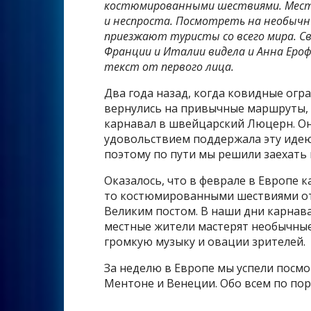
костюмированными шествиями. Местн
и неспроста. Посмотреть на необычн
приезжают туристы со всего мира. Св
Франции и Италии видела и Анна Ероф
текст от первого лица.
Два года назад, когда ковидные огр
вернулись на привычные маршруты, 
карнавал в швейцарский Люцерн. Она
удовольствием поддержала эту идею.
поэтому по пути мы решили заехать и
Оказалось, что в феврале в Европе 
то костюмированными шествиями от
Великим постом. В наши дни карнава
местные жители мастерят необычные
громкую музыку и овации зрителей.
За неделю в Европе мы успели посм
Ментоне и Венеции. Обо всем по пор