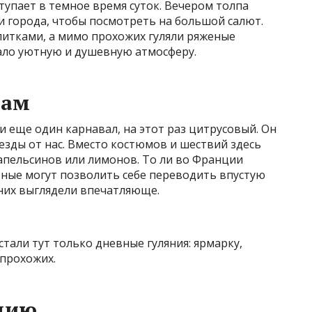
упает в темное время суток. Вечером толпа
и города, чтобы посмотреть на большой салют.
апитками, а мимо прохожих гуляли ряженые
вало уютную и душевную атмосферу.
нам
 еще один карнавал, на этот раз цитрусовый. Он
 езды от нас. Вместо костюмов и шествий здесь
апельсинов или лимонов. То ли во Франции
стные могут позволить себе переводить впустую
 них выглядели впечатляюще.
тали тут только дневные гуляния: ярмарку,
 прохожих.
ецию