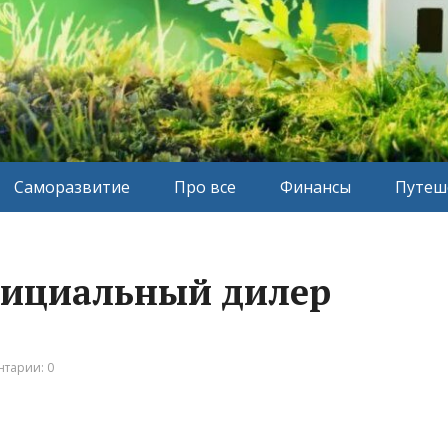
Саморазвитие
Про все
Финансы
Путеш
фициальный дилер
тарии: 0