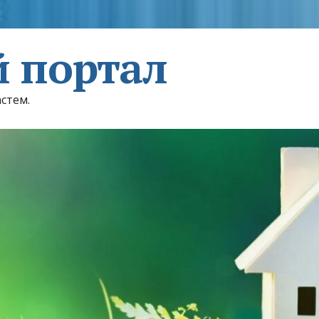
 портал
астем.