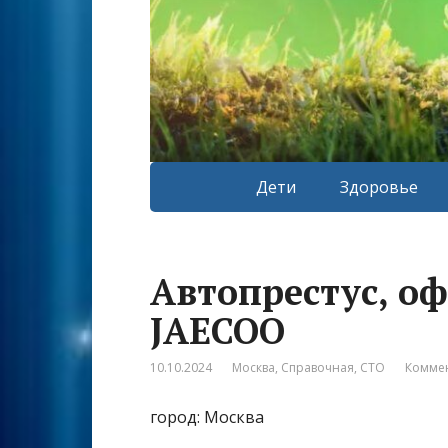
Дети
Здоровье
Автопрестус, о
JAECOO
10.10.2024
Москва
,
Справочная
,
СТО
Коммен
город: Москва