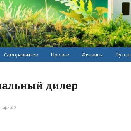
Саморазвитие
Про все
Финансы
Путеш
иальный дилер
тарии: 0