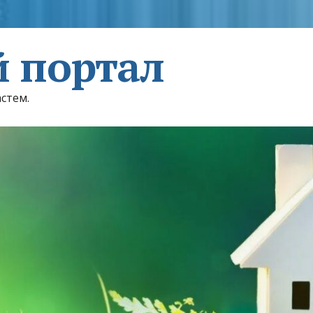
 портал
астем.