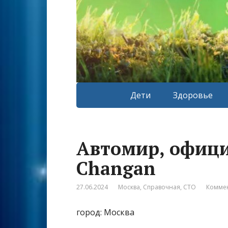
Дети
Здоровье
Автомир, офиц
Changan
27.06.2024
Москва
,
Справочная
,
СТО
Коммен
город: Москва