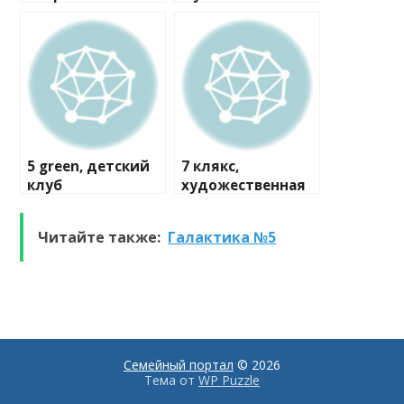
мастерская
5 green, детский
7 клякс,
клуб
художественная
студия
Читайте также:
Галактика №5
Семейный портал
© 2026
Тема от
WP Puzzle