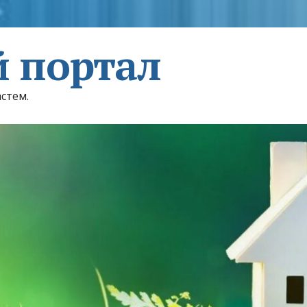
 портал
астем.