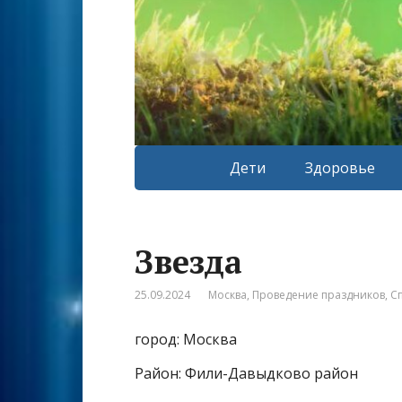
Дети
Здоровье
Звезда
25.09.2024
Москва
,
Проведение праздников
,
С
город: Москва
Район: Фили-Давыдково район