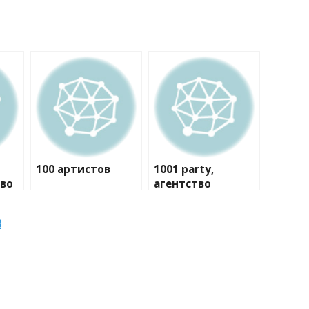
100 артистов
1001 party,
тво
агентство
праздников
8