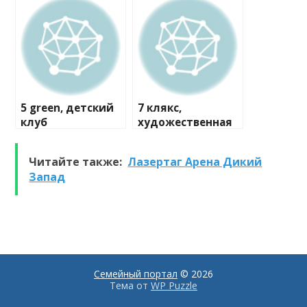
5 green, детский
7 клякс,
клуб
художественная
студия
Читайте также:
Лазертаг Арена Дикий
Запад
Семейный портал
© 2026
Тема от
WP Puzzle