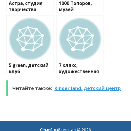
Астра, студия
1000 Топоров,
творчества
музей-
мастерская
5 green, детский
7 клякс,
клуб
художественная
студия
Читайте также:
Kinder land, детский центр
Семейный портал
© 2026