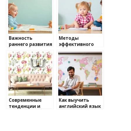
Важность
Методы
раннего развития
эффективного
детей: ключевые
обучения
направления для
английскому
гармоничного
языку для детей
роста
и подготовка к
школе
Современные
Как выучить
тенденции и
английский язык
стандарты
с нуля:
качества в
практическое
производстве
руководство для
обоев для
взрослых