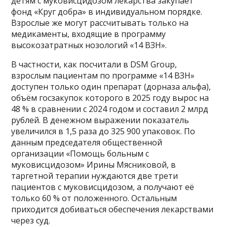
детям с муковисцидозом лекарства закупает
фонд «Круг добра» в индивидуальном порядке.
Взрослые же могут рассчитывать только на
медикаменты, входящие в программу
высокозатратных нозологий «14 ВЗН».
В частности, как посчитали в DSM Group,
взрослым пациентам по программе «14 ВЗН»
доступен только один препарат (дорназа альфа),
объём госзакупок которого в 2025 году вырос на
48 % в сравнении с 2024 годом и составил 2 млрд
рублей. В денежном выражении показатель
увеличился в 1,5 раза до 325 900 упаковок. По
данным председателя общественной
организации «Помощь больным с
муковисцидозом» Ирины Мясниковой, в
таргетной терапии нуждаются две трети
пациентов с муковисцидозом, а получают её
только 60 % от положенного. Остальным
приходится добиваться обеспечения лекарствами
через суд.